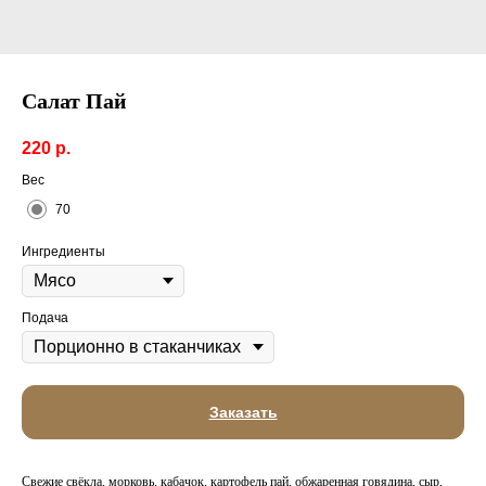
Салат Пай
220
р.
Вес
70
Ингредиенты
Подача
Заказать
Свежие свёкла, морковь, кабачок, картофель пай, обжаренная говядина, сыр,