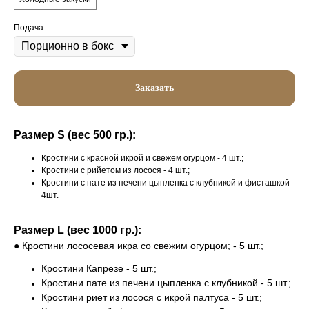
Подача
Заказать
Размер S (вес 500 гр.):
Кростини с красной икрой и свежем огурцом - 4 шт.;
Кростини с рийетом из лосося - 4 шт.;
Кростини с пате из печени цыпленка с клубникой и фисташкой -
4шт.
Размер L (вес 1000 гр.):
● Кростини лососевая икра со свежим огурцом; - 5 шт.;
Кростини Капрезе - 5 шт.;
Кростини пате из печени цыпленка с клубникой - 5 шт.;
Кростини риет из лосося с икрой палтуса - 5 шт.;