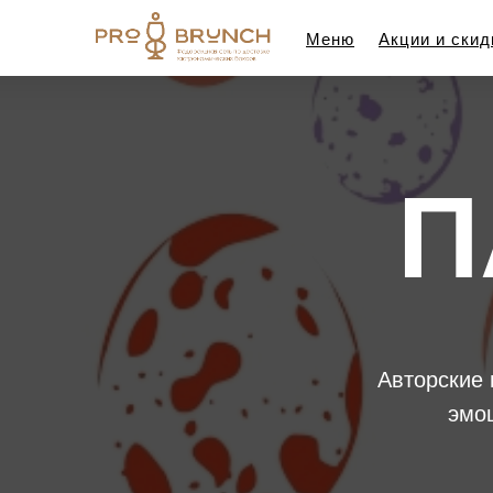
Меню
Акции и скид
П
Авторские 
эмо