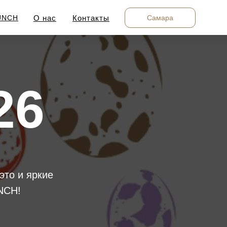
Самара
UNCH
О нас
Контакты
26
это и яркие
NCH!